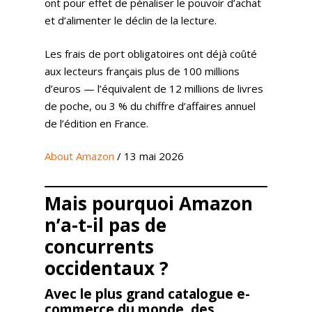
ont pour effet de pénaliser le pouvoir d’achat
Pilotage
Amazon DSP & AMC
Actualités
Emploi
et d’alimenter le déclin de la lecture.
Contenu de Marque
Monitoring Data pour
L’Equipe
Ressources
Revue de Presse
Les frais de port obligatoires ont déjà coûté
Amazon
Nos Clients
Articles
aux lecteurs français plus de 100 millions
Contact
Webinar
Reporting
d’euros — l’équivalent de 12 millions de livres
Presse
Amazon Advertising
Livres Blanc
de poche, ou 3 % du chiffre d’affaires annuel
Gestion des Reviews
Agence Amazon Ads A
de l’édition en France.
Nos Podcasts
Krooga SAS
Partner
Nos Vidéos
38 Avenue de Saxe, 6900
About Amazon
/ 13 mai 2026
T:
+ 33 04 78 52 38 15
Mais pourquoi Amazon
n’a-t-il pas de
concurrents
occidentaux ?
Avec le plus grand catalogue e-
commerce du monde, des