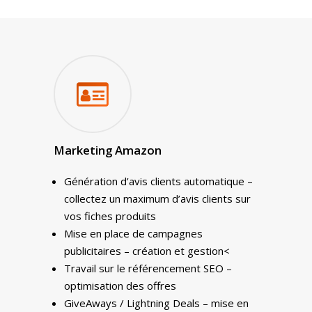
Expertises
Solutions
Stratégie
Publicité
Agence
Gestion Publicitaire
Pilotage
Amazon DSP & AMC
Actualités
Emploi
Contenu de Marque
Monitoring Data pour
L’Equipe
Ressources
Revue de Presse
Amazon
Nos Clients
Marketing Amazon
Articles
Contact
Webinar
Reporting
Presse
Amazon Advertising
Livres Blanc
Génération d’avis clients automatique –
Gestion des Reviews
collectez un maximum d’avis clients sur
Agence Amazon Ads A
Nos Podcasts
Krooga SAS
vos fiches produits
Partner
Nos Vidéos
Mise en place de campagnes
38 Avenue de Saxe, 6900
publicitaires – création et gestion<
Travail sur le référencement SEO –
T:
+ 33 04 78 52 38 15
optimisation des offres
GiveAways / Lightning Deals – mise en