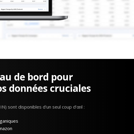
Krooga SAS
38 Avenue de Saxe, 69006 LYON
eau de bord pour
T:
+ 33 04 78 52 38 15
os données cruciales
N) sont disponibles d'un seul coup d’œil :
rganiques
Amazon