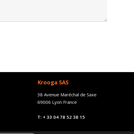
Krooga SAS
38 Avenue Maréchal de Saxe
69006 Lyon France
T:
+ 33
04 78 52 38 15