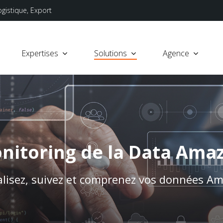
ogistique, Export
Expertises
Solutions
Agence
nitoring de la Data Ama
alisez, suivez et comprenez vos données A