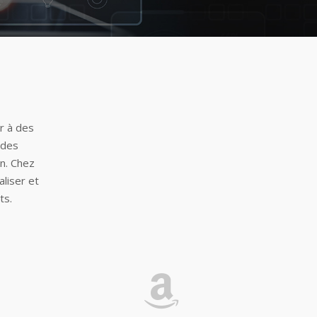
r à des
 des
on. Chez
liser et
ts.