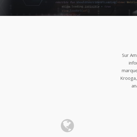
Hit enter to search or ESC to close
Sur Am
inf
marques
Krooga,
an