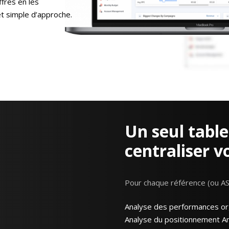
ffres en les
et simple d’approche.
Un seul tabl
centraliser v
Pour chaque référence (ou ASI
Analyse des performances o
Analyse du positionnement 