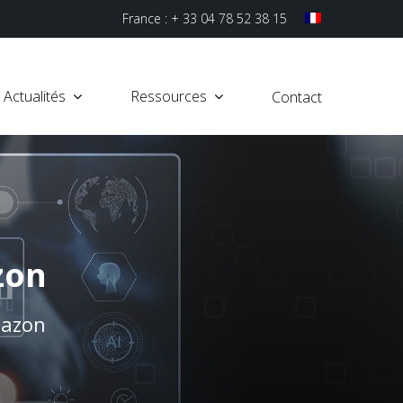
France : + 33 04 78 52 38 15
Actualités
Ressources
Contact
zon
mazon