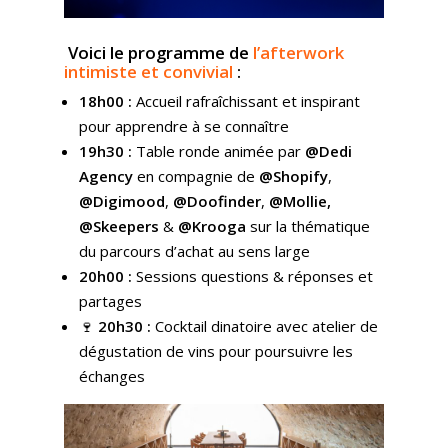
Voici le programme de
l’afterwork
intimiste et convivial
:
18h00 :
Accueil rafraîchissant et inspirant
pour apprendre à se connaître
19h30 :
Table ronde animée par
@Dedi
Agency
en compagnie de
@Shopify
,
@Digimood
,
@Doofinder
,
@Mollie,
@Skeepers
&
@Krooga
sur la thématique
du parcours d’achat au sens large
20h00 :
Sessions questions & réponses et
partages
🍷
20h30 :
Cocktail dinatoire avec atelier de
dégustation de vins pour poursuivre les
échanges