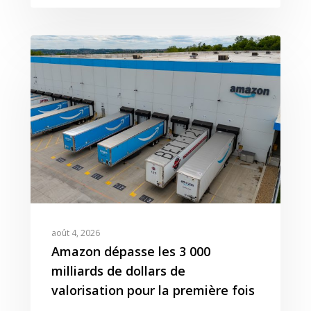
Ressources
Amazon
Nos Clients
Articles
Contact
Webinar
Reporting
Presse
Amazon Advertising
Livres Blanc
Gestion des Reviews
Agence Amazon Ads A
Nos Podcasts
Krooga SAS
Partner
Nos Vidéos
38 Avenue de Saxe, 6900
T:
+ 33 04 78 52 38 15
août 4, 2026
Amazon dépasse les 3 000
milliards de dollars de
valorisation pour la première fois