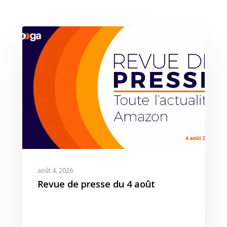
Expertises
Solutions
Stratégie
août 4, 2026
Publicité
Revue de presse du 4 août
Agence
Gestion Publicitaire
Pilotage
Amazon DSP & AMC
Actualités
Emploi
Contenu de Marque
Monitoring Data pour
L’Equipe
Revue de Presse