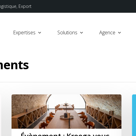
ogistique, Export
Expertises
Solutions
Agence
ments
Évènement : Krooga vous