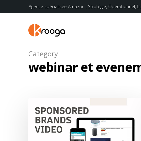
Agence spécialisée Amazon : Stratégie, Opérationnel, L
Category
webinar et evene