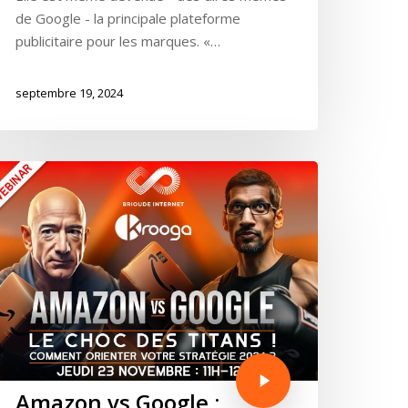
de Google - la principale plateforme
publicitaire pour les marques. «…
Krooga SAS
septembre 19, 2024
38 Avenue de Saxe, 69006 LYON
T:
+ 33 04 78 52 38 15
Amazon vs Google :