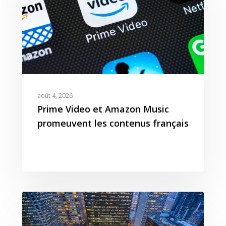
Agence Amazon Ads A
Nos Podcasts
Krooga SAS
Partner
Nos Vidéos
38 Avenue de Saxe, 6900
T:
+ 33 04 78 52 38 15
août 4, 2026
Prime Video et Amazon Music
promeuvent les contenus français