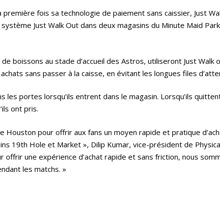
a première fois sa technologie de paiement sans caissier, Just Wa
 système Just Walk Out dans deux magasins du Minute Maid Park, 
 boissons au stade d’accueil des Astros, utiliseront Just Walk out,
achats sans passer à la caisse, en évitant les longues files d’atte
ns les portes lorsqu’ils entrent dans le magasin. Lorsqu’ils quitte
ls ont pris.
e Houston pour offrir aux fans un moyen rapide et pratique d’ach
asins 19th Hole et Market », Dilip Kumar, vice-président de Physi
ffrir une expérience d’achat rapide et sans friction, nous sommes
pendant les matchs. »