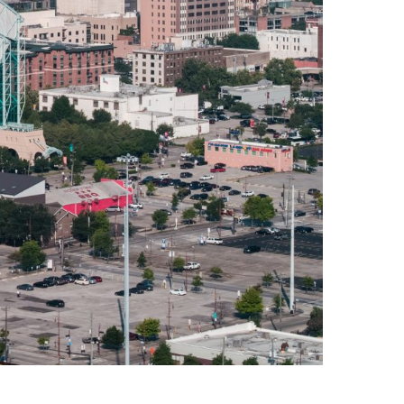
Krooga SAS
38 Avenue de Saxe, 69006 LYON
T:
+ 33 04 78 52 38 15