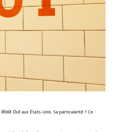
Krooga SAS
38 Avenue de Saxe, 69006 LYON
t Walk Out
aux États-Unis. Sa particularité ? Ce
T:
+ 33 04 78 52 38 15