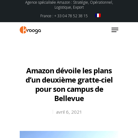
Agence spécialisée Amazon : Stratégie, Opérationnel,
Logistique, Export
France : + 33 04 78 52 38 15
Hit enter to search or ESC to close
Amazon dévoile les plans
d’un deuxième gratte-ciel
pour son campus de
Bellevue
avril 6, 2021