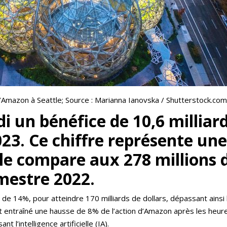
Amazon à Seattle; Source : Marianna Ianovska / Shutterstock.com
 un bénéfice de 10,6 milliard
23. Ce chiffre représente un
le compare aux 278 millions d
imestre 2022.
 de 14%, pour atteindre 170 milliards de dollars, dépassant ainsi l
 ont entraîné une hausse de 8% de l’action d’Amazon après les heu
t l’intelligence artificielle (IA).