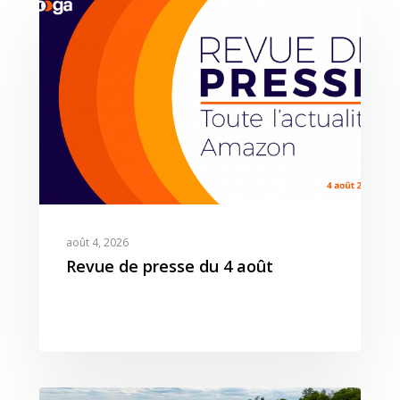
Expertises
août 4, 2026
Solutions
Stratégie
Revue de presse du 4 août
Publicité
Agence
Gestion Publicitaire
Pilotage
Amazon DSP & AMC
Actualités
Emploi
Contenu de Marque
Monitoring Data pour
L’Equipe
Ressources
Revue de Presse
Amazon
Nos Clients