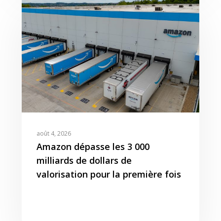
Articles
Contact
Webinar
Reporting
Presse
Amazon Advertising
Livres Blanc
Gestion des Reviews
Agence Amazon Ads A
Nos Podcasts
Krooga SAS
Partner
Nos Vidéos
38 Avenue de Saxe, 6900
T:
+ 33 04 78 52 38 15
août 4, 2026
Amazon dépasse les 3 000
milliards de dollars de
valorisation pour la première fois