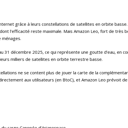
ernet grâce à leurs constellations de satellites en orbite basse.
dont l’efficacité reste maximale. Mais Amazon Leo, fort de très 
de ménages.
s au 31 décembre 2025, ce qui représente une goutte d’eau, en c
ieurs milliers de satellites en orbite terrestre basse.
tellations ne se content plus de jouer la carte de la complémentar
irectement aux utilisateurs (en BtoC), et Amazon Leo prévoit de 
d du cargo Canopée d’Arianespace