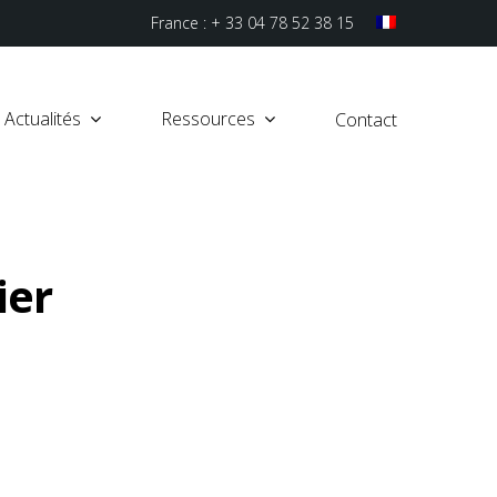
France : + 33 04 78 52 38 15
Actualités
Ressources
Contact
ier