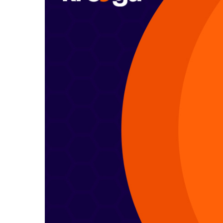
Hit enter to search or ESC to close