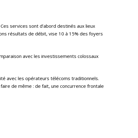
T:
+ 33 04 78 52 38 15
 Ces services sont d’abord destinés aux lieux
bons résultats de débit, vise 10 à 15% des foyers
omparaison avec les investissements colossaux
ité avec les opérateurs télécoms traditionnels.
faire de même : de fait, une concurrence frontale