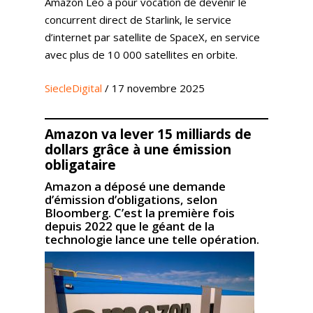
Amazon Leo a pour vocation de devenir le
concurrent direct de Starlink, le service
Publicité
Agence
Gestion Publicitaire
d’internet par satellite de SpaceX, en service
Pilotage
Amazon DSP & AMC
Actualités
Emploi
avec plus de 10 000 satellites en orbite.
Contenu de Marque
Monitoring Data pour
L’Equipe
Ressources
Revue de Presse
SiecleDigital
/ 17 novembre 2025
Amazon
Nos Clients
Articles
Contact
Webinar
Reporting
Presse
Amazon va lever 15 milliards de
Amazon Advertising
Livres Blanc
Gestion des Reviews
dollars grâce à une émission
Agence Amazon Ads A
obligataire
Nos Podcasts
Krooga SAS
Partner
Amazon a déposé une demande
Nos Vidéos
38 Avenue de Saxe, 6900
d’émission d’obligations, selon
Bloomberg. C’est la première fois
depuis 2022 que le géant de la
T:
+ 33 04 78 52 38 15
technologie lance une telle opération.