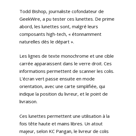
Nos Podcasts
Krooga SAS
Partner
Todd Bishop, journaliste cofondateur de
Nos Vidéos
38 Avenue de Saxe, 6900
GeekWire, a pu tester ces lunettes. De prime
abord, les lunettes sont, malgré leurs
T:
+ 33 04 78 52 38 15
composants high-tech, « étonnamment
naturelles dès le départ ».
Les lignes de texte monochrome et une cible
carrée apparaissent dans le verre droit. Ces
informations permettent de scanner les colis.
L’écran vert passe ensuite en mode
orientation, avec une carte simplifiée, qui
indique la position du livreur, et le point de
livraison.
Ces lunettes permettent une utilisation à la
fois tête haute et mains libres. Un atout
majeur, selon KC Pangan, le livreur de colis