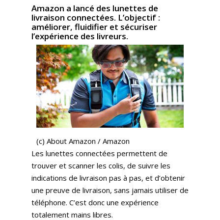
Amazon a lancé des lunettes de
livraison connectées. L’objectif :
améliorer, fluidifier et sécuriser
l’expérience des livreurs.
Expertises
Solutions
Stratégie
Publicité
Agence
Gestion Publicitaire
Pilotage
(c) About Amazon / Amazon
Amazon DSP & AMC
Actualités
Emploi
Les lunettes connectées permettent de
Contenu de Marque
Monitoring Data pour
L’Equipe
Ressources
Revue de Presse
trouver et scanner les colis, de suivre les
Amazon
indications de livraison pas à pas, et d’obtenir
Nos Clients
Articles
Contact
Webinar
une preuve de livraison, sans jamais utiliser de
Reporting
Presse
Amazon Advertising
téléphone. C’est donc une expérience
Livres Blanc
Gestion des Reviews
totalement mains libres.
Agence Amazon Ads A