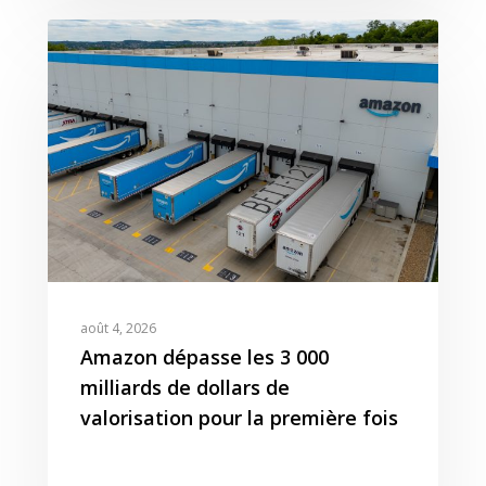
Expertises
août 4, 2026
Solutions
Stratégie
Amazon dépasse les 3 000
Publicité
Agence
Gestion Publicitaire
milliards de dollars de
Pilotage
valorisation pour la première fois
Amazon DSP & AMC
Actualités
Emploi
Contenu de Marque
Monitoring Data pour
L’Equipe
Ressources
Revue de Presse
Amazon