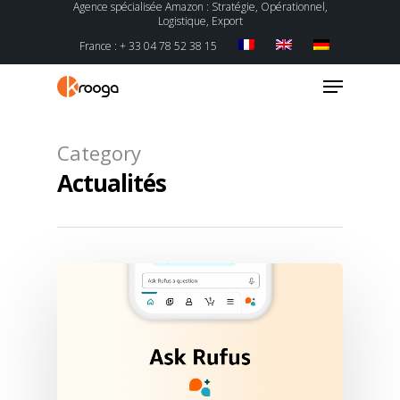
Agence spécialisée Amazon : Stratégie, Opérationnel,
Logistique, Export
France : + 33 04 78 52 38 15
Category
Actualités
Hit enter to search or ESC to close