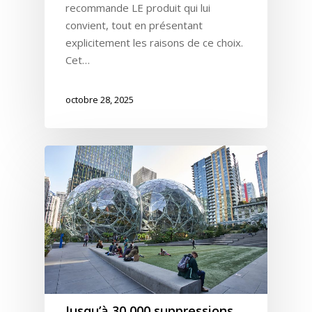
Presse
Amazon Advertising
Livres Blanc
recommande LE produit qui lui
Gestion des Reviews
convient, tout en présentant
Agence Amazon Ads A
Nos Podcasts
Krooga SAS
explicitement les raisons de ce choix.
Partner
Nos Vidéos
Cet…
38 Avenue de Saxe, 6900
T:
+ 33 04 78 52 38 15
octobre 28, 2025
Jusqu’à 30 000 suppressions