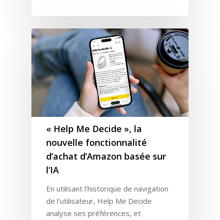
Expertises
Solutions
Stratégie
« Help Me Decide », la
nouvelle fonctionnalité
Publicité
Agence
Gestion Publicitaire
d’achat d’Amazon basée sur
Pilotage
Amazon DSP & AMC
Actualités
Emploi
l’IA
Contenu de Marque
Monitoring Data pour
L’Equipe
Ressources
Revue de Presse
En utilisant l'historique de navigation
Amazon
de l'utilisateur, Help Me Decide
Nos Clients
Articles
Contact
Webinar
Reporting
analyse ses préférences, et