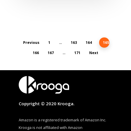
Previous
1
…
163
164
165
166
167
…
171
Next
Copyright © 2020 Krooga.
Amazon is a registered trademark of Amazon Inc.
Krooga is not affiliated with Amazon