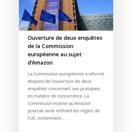
Expertises
Solutions
Stratégie
Ouverture de deux enquêtes
Publicité
Agence
Gestion Publicitaire
de la Commission
Pilotage
Amazon DSP & AMC
Actualités
Emploi
européenne au sujet
Contenu de Marque
Monitoring Data pour
d’Amazon
L’Equipe
Ressources
Revue de Presse
Amazon
Nos Clients
La Commission européenne a informé
Articles
Contact
Webinar
Reporting
Amazon de l'ouverture de deux
Presse
Amazon Advertising
Livres Blanc
enquêtes concernant ses pratiques
Gestion des Reviews
Agence Amazon Ads A
en matière de concurrence. La
Nos Podcasts
Krooga SAS
Partner
Commission estime qu'Amazon
Nos Vidéos
38 Avenue de Saxe, 6900
pourrait avoir enfreint les règles de
l'UE, notamment…
T:
+ 33 04 78 52 38 15