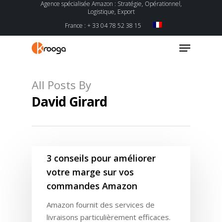
Agence spécialisée Amazon : Stratégie, Opérationnel,
Logistique, Export
France : + 33 04 78 52 38 15
All Posts By
David Girard
Hit enter to search or ESC to close
3 conseils pour améliorer
votre marge sur vos
commandes Amazon
Amazon fournit des services de
livraisons particulièrement efficaces.