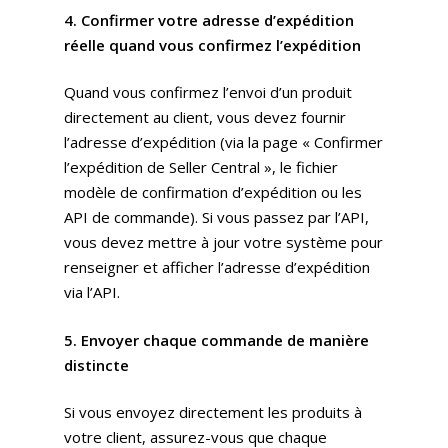
4. Confirmer votre adresse d’expédition
réelle quand vous confirmez l’expédition
Quand vous confirmez l’envoi d’un produit
directement au client, vous devez fournir
l’adresse d’expédition (via la page « Confirmer
l’expédition de Seller Central », le fichier
Expertises
modèle de confirmation d’expédition ou les
API de commande). Si vous passez par l’API,
Solutions
Stratégie
vous devez mettre à jour votre système pour
Publicité
Agence
Gestion Publicitaire
renseigner et afficher l’adresse d’expédition
via l’API.
Pilotage
Amazon DSP & AMC
Actualités
Emploi
Contenu de Marque
Monitoring Data pour
5. Envoyer chaque commande de manière
L’Equipe
Ressources
Revue de Presse
Amazon
distincte
Nos Clients
Articles
Contact
Webinar
Reporting
Si vous envoyez directement les produits à
Presse
Amazon Advertising
Livres Blanc
votre client, assurez-vous que chaque
Gestion des Reviews