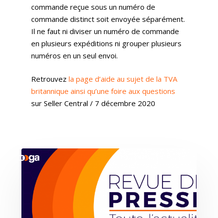
Agence Amazon Ads A
commande reçue sous un numéro de
Nos Podcasts
Krooga SAS
Partner
commande distinct soit envoyée séparément.
Nos Vidéos
38 Avenue de Saxe, 6900
Il ne faut ni diviser un numéro de commande
en plusieurs expéditions ni grouper plusieurs
T:
+ 33 04 78 52 38 15
numéros en un seul envoi.
Retrouvez
la page d’aide au sujet de la TVA
britannique ainsi qu’une foire aux questions
sur Seller Central / 7 décembre 2020