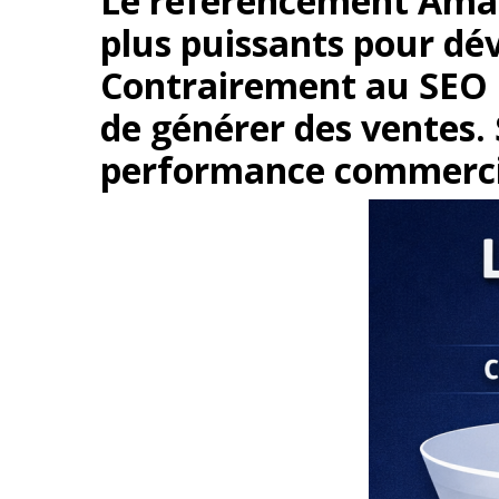
Le référencement Amazo
plus puissants pour dé
Contrairement au SEO Go
de générer des ventes. 
performance commerci
Hit enter to search or ESC to close