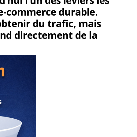
ui l’un des leviers les
s e-commerce durable.
btenir du trafic, mais
end directement de la