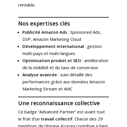
rentable.
Nos expertises clés
Publicité Amazon Ads
: Sponsored Ads,
DSP, Amazon Marketing Cloud
Développement international
: gestion
multi-pays et multi-langues
Optimisation produit et SEO
: amélioration
Expertises
de la visibilité et du taux de conversion
Solutions
Stratégie
Analyse avancée
: suivi détaillé des
performances grâce aux données Amazon
Publicité
Agence
Gestion Publicitaire
Marketing Stream et AMC
Pilotage
Amazon DSP & AMC
Actualités
Emploi
Une reconnaissance collective
Contenu de Marque
Monitoring Data pour
L’Equipe
Ressources
Revue de Presse
Ce badge “Advanced Partner” est avant tout
Amazon
Nos Clients
le fruit d’un
travail collectif
. Chacun des 29
Articles
Contact
Webinar
Reporting
membres de l’équipe Krooga contribue à faire