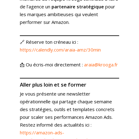
Presse
Amazon Advertising
Livres Blanc
de l’agence un
partenaire stratégique
pour
Gestion des Reviews
Agence Amazon Ads A
les marques ambitieuses qui veulent
Nos Podcasts
Krooga SAS
Partner
performer sur Amazon.
Nos Vidéos
38 Avenue de Saxe, 6900
🔗 Réserve ton créneau ici :
T:
+ 33 04 78 52 38 15
https://calendly.com/araia-amz/30min
📩 Ou écris-moi directement :
araia@krooga.fr
Aller plus loin
et se former
Je vous présente une newsletter
opérationnelle qui partage chaque semaine
des stratégies, outils et templates concrets
pour scaler ses performances Amazon Ads.
Restez informé des actualités ici :
https://amazon-ads-