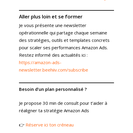
Pilotage
Amazon DSP & AMC
Actualités
Emploi
Contenu de Marque
Monitoring Data pour
L’Equipe
Ressources
Revue de Presse
Aller plus loin
et se former
Amazon
Nos Clients
Je vous présente une newsletter
Articles
Contact
Webinar
Reporting
opérationnelle qui partage chaque semaine
Presse
Amazon Advertising
Livres Blanc
des stratégies, outils et templates concrets
Gestion des Reviews
Agence Amazon Ads A
pour scaler ses performances Amazon Ads.
Nos Podcasts
Krooga SAS
Partner
Restez informé des actualités ici :
Nos Vidéos
https://amazon-ads-
38 Avenue de Saxe, 6900
newsletter.beehiiv.com/subscribe
T:
+ 33 04 78 52 38 15
Besoin d’un plan personnalisé ?
Je propose 30 min de consult pour t’aider à
réaligner ta stratégie Amazon Ads
👉
Réserve ici ton créneau