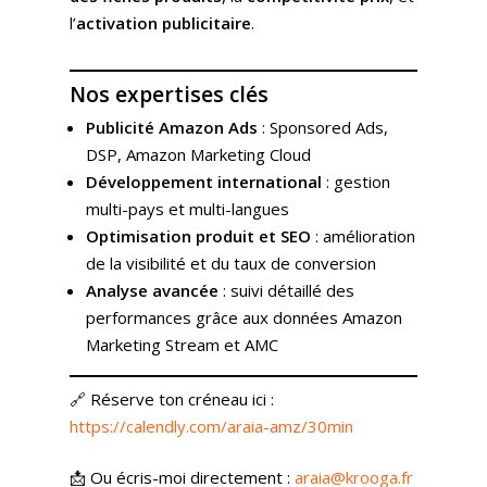
l’
activation publicitaire
.
Nos expertises clés
Publicité Amazon Ads
: Sponsored Ads,
DSP, Amazon Marketing Cloud
Développement international
: gestion
multi-pays et multi-langues
Optimisation produit et SEO
: amélioration
de la visibilité et du taux de conversion
Analyse avancée
: suivi détaillé des
performances grâce aux données Amazon
Marketing Stream et AMC
Expertises
🔗 Réserve ton créneau ici :
Solutions
Stratégie
https://calendly.com/araia-amz/30min
Publicité
Agence
Gestion Publicitaire
📩 Ou écris-moi directement :
araia@krooga.fr