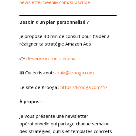
Partner
newsletter.beehiiv.com/subscribe
Nos Vidéos
38 Avenue de Saxe, 6900
Besoin d’un plan personnalisé ?
T:
+ 33 04 78 52 38 15
Je propose 30 min de consult pour t’aider à
réaligner ta stratégie Amazon Ads
👉
Réserve ici ton créneau
📧 Ou écris-moi :
araia@krooga.com
Le site de Krooga :
https://krooga.com/fr/
À propos :
Je vous présente une newsletter
opérationnelle qui partage chaque semaine
des stratégies, outils et templates concrets