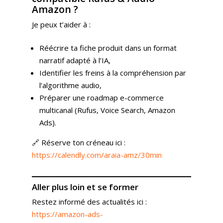
Amazon ?
Je peux t’aider à :
Réécrire ta fiche produit dans un format
narratif adapté à l’IA,
Identifier les freins à la compréhension par
Expertises
l’algorithme audio,
Solutions
Stratégie
Préparer une roadmap e-commerce
multicanal (Rufus, Voice Search, Amazon
Publicité
Agence
Gestion Publicitaire
Ads).
Pilotage
Amazon DSP & AMC
Actualités
Emploi
🔗 Réserve ton créneau ici :
Contenu de Marque
Monitoring Data pour
https://calendly.com/araia-amz/30min
L’Equipe
Ressources
Revue de Presse
Amazon
Nos Clients
Articles
Contact
Webinar
Reporting
Aller plus loin
et se former
Presse
Amazon Advertising
Livres Blanc
Restez informé des actualités ici :
Gestion des Reviews
Agence Amazon Ads A
https://amazon-ads-
Nos Podcasts
Krooga SAS