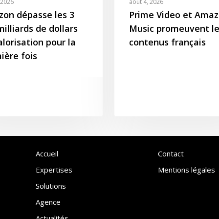
 2026
août 4, 2026
on dépasse les 3
Prime Video et Ama
illiards de dollars
Music promeuvent le
alorisation pour la
contenus français
ière fois
Accueil
Contact
Expertises
Mentions légales
Solutions
Agence
Actualités