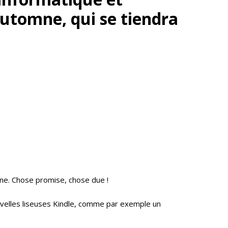
automne, qui se tiendra
mne. Chose promise, chose due !
nouvelles liseuses Kindle, comme par exemple un
Krooga SAS
38 Avenue de Saxe, 69006 LYON