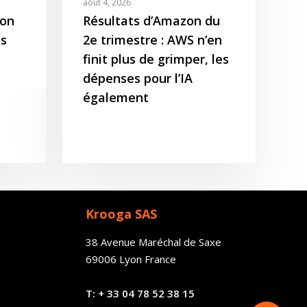
août 4, 2026
zon
Résultats d’Amazon du
s
2e trimestre : AWS n’en
finit plus de grimper, les
dépenses pour l’IA
également
Krooga SAS
38 Avenue Maréchal de Saxe
69006 Lyon France
T:
+ 33
04 78 52 38 15