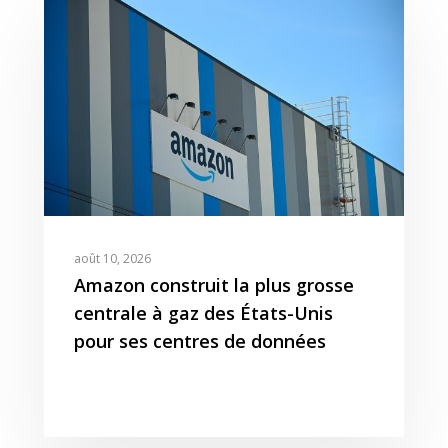
Expertises
août 10, 2026
Solutions
Stratégie
Amazon construit la plus grosse
Publicité
Agence
Gestion Publicitaire
centrale à gaz des États-Unis
pour ses centres de données
Pilotage
Amazon DSP & AMC
Actualités
Emploi
Contenu de Marque
Monitoring Data pour
L’Equipe
Ressources
Revue de Presse
Amazon
Nos Clients
Articles
Contact
Webinar
Reporting