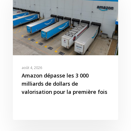
Presse
Amazon Advertising
Livres Blanc
Gestion des Reviews
Agence Amazon Ads A
Nos Podcasts
Krooga SAS
Partner
Nos Vidéos
38 Avenue de Saxe, 6900
T:
+ 33 04 78 52 38 15
août 4, 2026
Amazon dépasse les 3 000
milliards de dollars de
valorisation pour la première fois