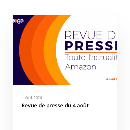
Expertises
Solutions
Stratégie
août 4, 2026
Publicité
Revue de presse du 4 août
Agence
Gestion Publicitaire
Pilotage
Amazon DSP & AMC
Actualités
Emploi
Contenu de Marque
Monitoring Data pour
L’Equipe
Revue de Presse