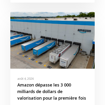
Ressources
Amazon
Nos Clients
Articles
Contact
Webinar
Reporting
Presse
Amazon Advertising
Livres Blanc
Gestion des Reviews
Agence Amazon Ads A
Nos Podcasts
Krooga SAS
Partner
Nos Vidéos
38 Avenue de Saxe, 6900
T:
+ 33 04 78 52 38 15
août 4, 2026
Amazon dépasse les 3 000
milliards de dollars de
valorisation pour la première fois