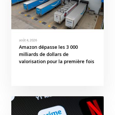
Agence Amazon Ads A
Nos Podcasts
Krooga SAS
Partner
Nos Vidéos
38 Avenue de Saxe, 6900
T:
+ 33 04 78 52 38 15
août 4, 2026
Amazon dépasse les 3 000
milliards de dollars de
valorisation pour la première fois