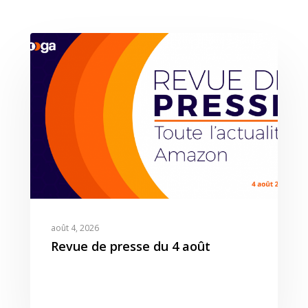
Expertises
Solutions
Stratégie
août 4, 2026
Publicité
Revue de presse du 4 août
Agence
Gestion Publicitaire
Pilotage
Amazon DSP & AMC
Actualités
Emploi
Contenu de Marque
Monitoring Data pour
L’Equipe
Revue de Presse