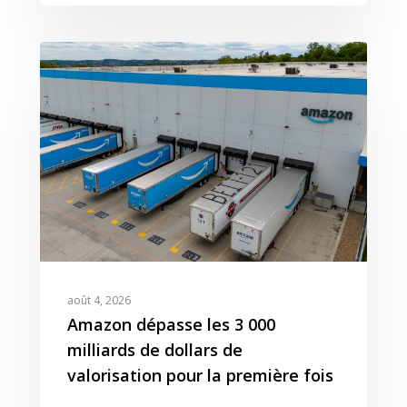
Ressources
Amazon
Nos Clients
Articles
Contact
Webinar
Reporting
Presse
Amazon Advertising
Livres Blanc
Gestion des Reviews
Agence Amazon Ads A
Nos Podcasts
Krooga SAS
Partner
Nos Vidéos
38 Avenue de Saxe, 6900
T:
+ 33 04 78 52 38 15
août 4, 2026
Amazon dépasse les 3 000
milliards de dollars de
valorisation pour la première fois