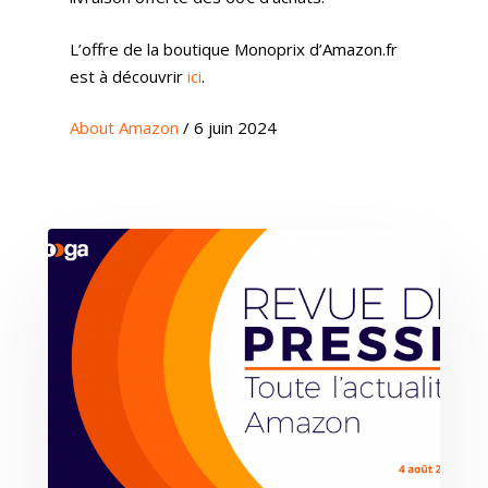
L’offre de la boutique Monoprix d’Amazon.fr
est à découvrir
ici
.
About Amazon
/ 6 juin 2024
Expertises
Solutions
Stratégie
Publicité
Agence
Gestion Publicitaire