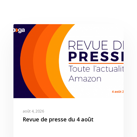
Expertises
Solutions
Stratégie
août 4, 2026
Publicité
Agence
Gestion Publicitaire
Revue de presse du 4 août
Pilotage
Amazon DSP & AMC
Actualités
Emploi
Contenu de Marque