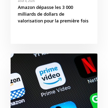
août 4, 2026
Amazon dépasse les 3 000
T:
+ 33 04 78 52 38 15
milliards de dollars de
valorisation pour la première fois