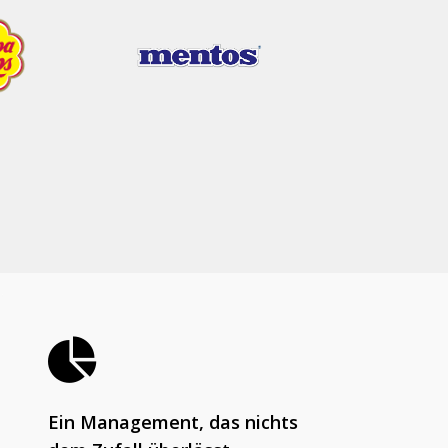
Krooga SAS
38 Avenue de Saxe, 69006 LYON
Ein Management, das nichts