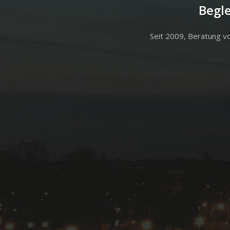
Begl
Seit 2009, Beratung v
Hit enter to search or ESC to close