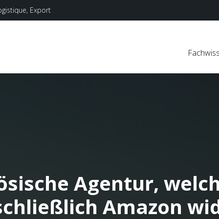
ogistique, Export
Fachwis
ösische Agentur, welch
schließlich Amazon wi